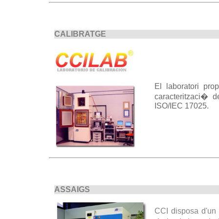
CALIBRATGE
El laboratori pro
caracteritzaci� 
ISO/IEC 17025.
ASSAIGS
CCI
disposa d'un l