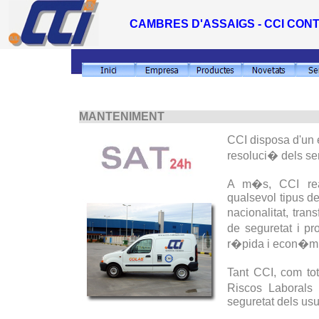
CAMBRES D'ASSAIGS - CCI CON
MANTENIMENT
CCI
disposa d'un e
resoluci� dels se
A m�s,
CCI
rea
qualsevol tipus d
nacionalitat, tr
de seguretat i pr
r�pida i econ�mi
Tant CCI, com to
Riscos Laborals
seguretat dels usu