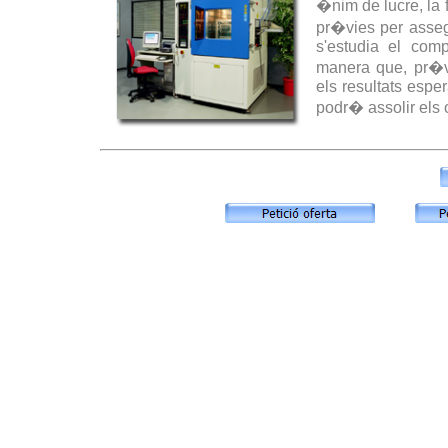
�nim de lucre, la 
pr�vies per asseg
s'estudia el comp
manera que, pr�vi
els resultats espe
podr� assolir els 